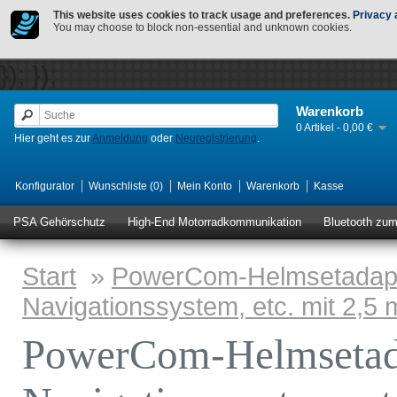
This website uses cookies to track usage and preferences.
Privacy 
You may choose to block non-essential and unknown cookies.
});
});
Warenkorb
0 Artikel - 0,00 €
Hier geht es zur
Anmeldung
oder
Neuregistrierung
.
Konfigurator
Wunschliste (0)
Mein Konto
Warenkorb
Kasse
PSA Gehörschutz
High-End Motorradkommunikation
Bluetooth zu
Start
»
PowerCom-Helmsetadapte
Navigationssystem, etc. mit 2,5
PowerCom-Helmsetada