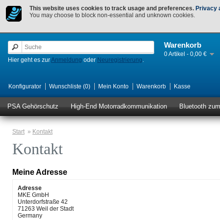
This website uses cookies to track usage and preferences.
Privacy 
You may choose to block non-essential and unknown cookies.
Warenkorb
0 Artikel - 0,00 €
Hier geht es zur
Anmeldung
oder
Neuregistrierung
.
Konfigurator
Wunschliste (0)
Mein Konto
Warenkorb
Kasse
PSA Gehörschutz
High-End Motorradkommunikation
Bluetooth zu
Start
»
Kontakt
Kontakt
Meine Adresse
Adresse
MKE GmbH
Unterdorfstraße 42
71263 Weil der Stadt
Germany