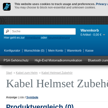
This website uses cookies to track usage and preferences.
Privacy 
You may choose to block non-essential and unknown cookies.
});
Warenkorb
0 Artikel - 0,00 €
Hier geht es zur
Anmeldung
oder
Neuregistrierung
.
Konfigurator
Wunschliste (0)
Mein Konto
Warenkorb
Kasse
PSA Gehörschutz
High-End Motorradkommunikation
Bluetooth zu
Start
»
Kabel zum Helm
»
Kabel Helmset Zubehör
Kabel Helmset Zubeh
Anzeige
Liste
/
Symbole
Produktvergleich (0)