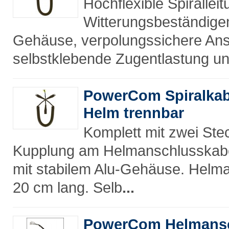
Hochflexible Spiralleit
Witterungsbeständigem
Gehäuse, verpolungssichere Ans
selbstklebende Zugentlastung u
PowerCom Spiralkab
Helm trennbar
Komplett mit zwei Ste
Kupplung am Helmanschlusskabe
mit stabilem Alu-Gehäuse. Helma
20 cm lang. Selb
...
PowerCom Helmansc