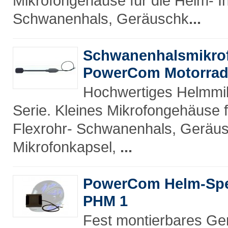
Mikrofongehäuse für die Helm- I
Schwanenhals, Geräuschk
...
Schwanenhalsmikrof
PowerCom Motorrad
Hochwertiges Helmmi
Serie. Kleines Mikrofongehäuse 
Flexrohr- Schwanenhals, Geräus
Mikrofonkapsel,
...
PowerCom Helm-Spe
PHM 1
Fest montierbares G