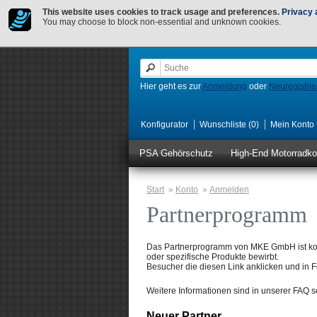
This website uses cookies to track usage and preferences.
Privacy 
You may choose to block non-essential and unknown cookies.
Hier geht es zur
Anmeldung
oder
Neuregistri
Konfigurator
Wunschliste (0)
Mein Konto
PSA Gehörschutz
High-End Motorradk
Start
»
Konto
»
Anmelden
Partnerprogramm
Das Partnerprogramm von MKE GmbH ist koste
oder spezifische Produkte bewirbt.
Besucher die diesen Link anklicken und in F
Weitere Informationen sind in unserer FAQ
Neuer Partner