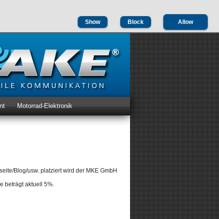
Show
Block
Allow
nt
Motorrad-Elektronik
eite/Blog/usw. platziert wird der MKE GmbH
 beträgt aktuell 5%.