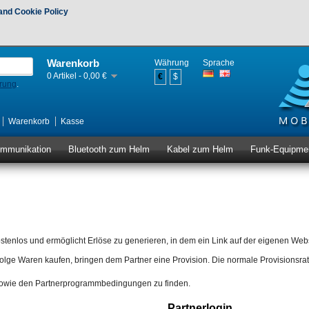
and Cookie Policy
Warenkorb
Währung
Sprache
0 Artikel - 0,00 €
€
$
erung
.
Warenkorb
Kasse
ommunikation
Bluetooth zum Helm
Kabel zum Helm
Funk-Equipme
nlos und ermöglicht Erlöse zu generieren, in dem ein Link auf der eigenen Webs
olge Waren kaufen, bringen dem Partner eine Provision. Die normale Provisionsrate
 sowie den Partnerprogrammbedingungen zu finden.
Partnerlogin