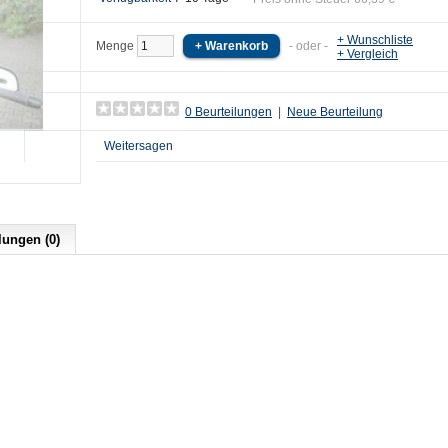
+ Wunschliste
Menge
- oder -
+ Vergleich
0 Beurteilungen
|
Neue Beurteilung
Weitersagen
lungen (0)