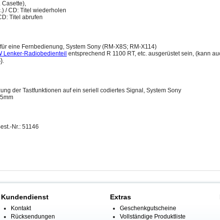
Casette),
 / CD: Titel wiederholen
CD: Titel abrufen
 für eine Fernbedienung, System Sony
(
RM-X8S; RM-X114
)
Lenker-Radiobedienteil
entsprechend R 1100 RT, etc. ausgerüstet sein, (kann au
)
.
ng der Tastfunktionen auf ein seriell codiertes Signal, System Sony
3,5mm
est.-Nr.: 51146
Kundendienst
Extras
Kontakt
Geschenkgutscheine
Rücksendungen
Vollständige Produktliste