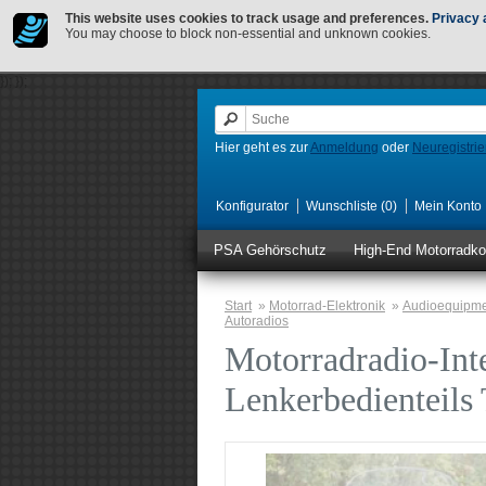
This website uses cookies to track usage and preferences.
Privacy 
You may choose to block non-essential and unknown cookies.
});
});
Hier geht es zur
Anmeldung
oder
Neuregistri
Konfigurator
Wunschliste (0)
Mein Konto
PSA Gehörschutz
High-End Motorradk
Start
»
Motorrad-Elektronik
»
Audioequipm
Autoradios
Motorradradio-In
Lenkerbedienteils