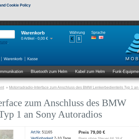
and Cookie Policy
Warenkorb
Währung
Sprache
0 Artikel - 0,00 €
€
$
erung
.
Warenkorb
Kasse
ommunikation
Bluetooth zum Helm
Kabel zum Helm
Funk-Equipme
ent
»
Motorradradio-Interface zum Anschluss des BMW Lenkerbedienteils Typ 1 an
terface zum Anschluss des BMW
 Typ 1 an Sony Autoradios
Preis 79,00 €
Art.Nr.
51165
Verfügbarkeit
7-10 Tage
Preis ohne Steuer 66,39 €