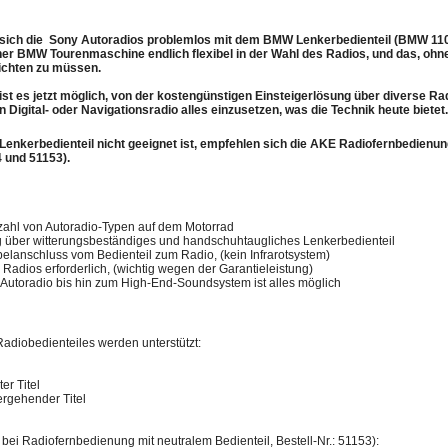
 sich die Sony Autoradios problemlos mit dem BMW Lenkerbedienteil (BMW 11
ner BMW Tourenmaschine endlich flexibel in der Wahl des Radios, und das, ohne
zichten zu müssen.
st es jetzt möglich, von der kostengünstigen Einsteigerlösung über diverse Ra
Digital- oder Navigationsradio alles einzusetzen, was die Technik heute bietet.
Lenkerbedienteil nicht geeignet ist, empfehlen sich die AKE Radiofernbedienu
4 und 51153).
lzahl von Autoradio-Typen auf dem Motorrad
über witterungsbeständiges und handschuhtaugliches Lenkerbedienteil
elanschluss vom Bedienteil zum Radio, (kein Infrarotsystem)
Radios erforderlich, (wichtig wegen der Garantieleistung)
-Autoradio bis hin zum High-End-Soundsystem ist alles möglich
diobedienteiles werden unterstützt:
er Titel
rgehender Titel
 bei Radiofernbedienung mit neutralem Bedienteil, Bestell-Nr.: 51153):