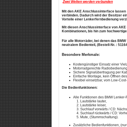
Zwei Welten werden verbunden
Mit den AKE Anschlussinterface lassen
verbinden. Dadurch wird der Besitzer ei
Vorteile einer Lenkerfernbedienung ver
Mit diesen Anschlussinterface von AKE i
Kombinationen, bis hin zum hochwertigen 
Für alle Motorräder, bei denen das BMW 
neutralem Bedienteil, (Bestell-Nr. : 5116
Besondere Merkmale:
Kostengünstiger Einsatz einer Vie
Motorradgerechte Radiobedienung 
Sichere Signalübertragung per Kab
Einfache Montage, kein Öffnen des 
Flexibel einsetzbar, vom Low-Cost
Die Bedienfunktionen:
Alle Funktionen des BMW Lenker-Ra
1. Lautstärke lauter,
2. Lautstärke leiser,
3. Suchlauf vorwärts / CD: Nächst
4. Suchlauf rückwärts / CD: Vorhe
5. Mute, (Stummschaltung).
Zusätzliche Bedienfunktionen, (nur