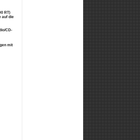
00 RT)
 auf die
dio/CD-
ngen mit