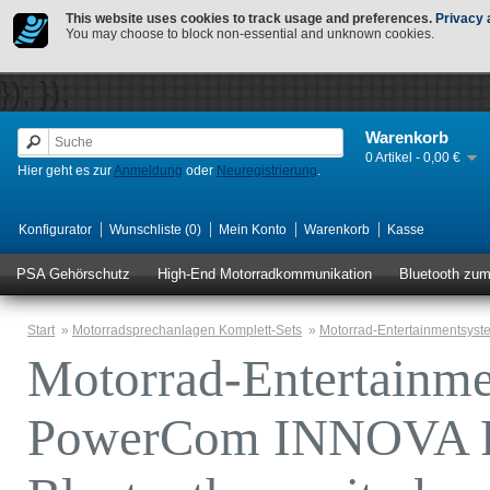
This website uses cookies to track usage and preferences.
Privacy 
You may choose to block non-essential and unknown cookies.
});
});
Warenkorb
0 Artikel - 0,00 €
Hier geht es zur
Anmeldung
oder
Neuregistrierung
.
Konfigurator
Wunschliste (0)
Mein Konto
Warenkorb
Kasse
PSA Gehörschutz
High-End Motorradkommunikation
Bluetooth zu
Start
»
Motorradsprechanlagen Komplett-Sets
»
Motorrad-Entertainmentsyst
Motorrad-Entertainm
PowerCom INNOVA Plu