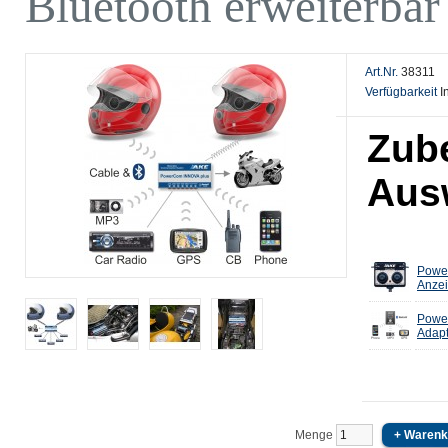
Bluetooth erweiterbar
Art.Nr.
38311
Verfügbarkeit
I
Zub
Aus
Power
Anze
Power
Adap
Menge