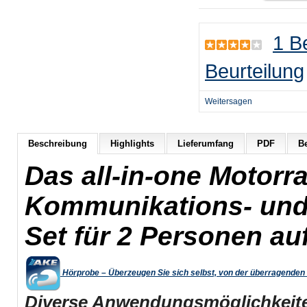
1 B
Beurteilung
Weitersagen
Beschreibung
Highlights
Lieferumfang
PDF
Be
Das all-in-one Motorr
Kommunikations- und
Set für 2 Personen au
Hörprobe – Überzeugen Sie sich selbst, von der überragende
Diverse Anwendungsmöglichkeit