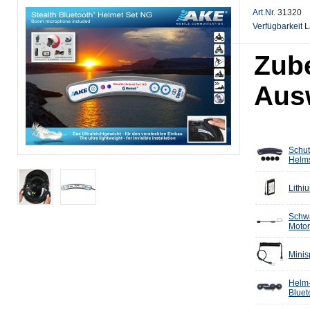
Art.Nr.
31320
Verfügbarkeit
L
Zub
Aus
Schut
Helms
Lithi
Schw
Moto
Minis
Helm-
Bluet