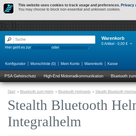
This website uses cookies to track usage and preferences.
Privacy 
You may choose to block non-essential and unknown cookies.
});
});
Warenkorb
0 Artikel - 0,00 €
Hier geht es zur
Anmeldung
oder
Neuregistrierung
.
Konfigurator
Wunschliste (0)
Mein Konto
Warenkorb
Kasse
PSA Gehörschutz
High-End Motorradkommunikation
Bluetooth zu
Start
»
Bluetooth zum Helm
»
Bluetooth Helmsets
»
Stealth Bluetooth Helms
Stealth Bluetooth He
Integralhelm