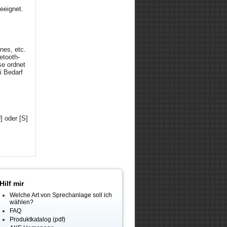
geeignet.
nes, etc.
etooth-
se ordnet
i Bedarf
] oder [S]
Hilf mir
Welche Art von Sprechanlage soll ich
wählen?
FAQ
Produktkatalog (pdf)