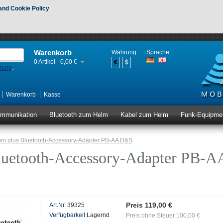
and Cookie Policy
Warenkorb
Währung
Sprache
0 Artikel - 0,00 €
€
$
erung
.
Warenkorb
Kasse
ommunikation
Bluetooth zum Helm
Kabel zum Helm
Funk-Equipme
m plus Bluetooth-Accessory-Adapter PB-AA D&S
uetooth-Accessory-Adapter PB-A
Preis 119,00 €
Art.Nr.
39325
Verfügbarkeit
Lagernd
Preis ohne Steuer 100,00 €