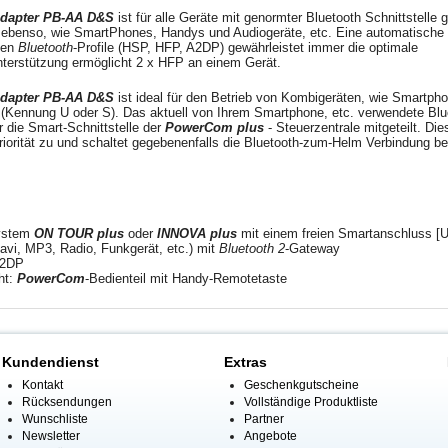
Adapter PB-AA D&S
ist für alle Geräte mit genormter Bluetooth Schnittstelle 
ebenso, wie SmartPhones, Handys und Audiogeräte, etc. Eine automatische
chen
Bluetooth
-Profile (HSP, HFP, A2DP) gewährleistet immer die optimale
Unterstützung ermöglicht 2 x HFP an einem Gerät.
Adapter PB-AA D&S
ist ideal für den Betrieb von Kombigeräten, wie Smartpho
(Kennung U oder S). Das aktuell von Ihrem Smartphone, etc. verwendete Blu
r die Smart-Schnittstelle der
PowerCom plus
- Steuerzentrale mitgeteilt. Die
orität zu und schaltet gegebenenfalls die Bluetooth-zum-Helm Verbindung be
ystem
ON TOUR plus
oder
INNOVA plus
mit einem freien Smartanschluss [U
vi, MP3, Radio, Funkgerät, etc.) mit
Bluetooth 2
-Gateway
A2DP
ht:
PowerCom
-Bedienteil mit Handy-Remotetaste
Kundendienst
Extras
Kontakt
Geschenkgutscheine
Rücksendungen
Vollständige Produktliste
Wunschliste
Partner
Newsletter
Angebote