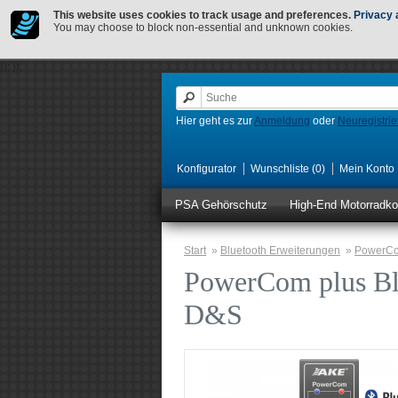
This website uses cookies to track usage and preferences.
Privacy 
You may choose to block non-essential and unknown cookies.
});
});
Hier geht es zur
Anmeldung
oder
Neuregistri
Konfigurator
Wunschliste (0)
Mein Konto
PSA Gehörschutz
High-End Motorradk
Start
»
Bluetooth Erweiterungen
»
PowerCo
PowerCom plus Bl
D&S