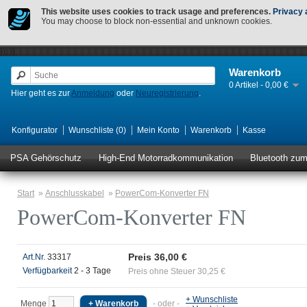
This website uses cookies to track usage and preferences.
Privacy 
You may choose to block non-essential and unknown cookies.
});
});
Warenkorb
0 Artikel - 0,00 €
Hier geht es zur
Anmeldung
oder
Neuregistrierung
.
Konfigurator
Wunschliste (0)
Mein Konto
Warenkorb
Kasse
PSA Gehörschutz
High-End Motorradkommunikation
Bluetooth zu
Start
»
Anschlusskabel
»
PowerCom-Konverter FN
PowerCom-Konverter FN
Preis 36,00 €
Art.Nr.
33317
Verfügbarkeit
2 - 3 Tage
Preis ohne Steuer 30,25 €
+ Wunschliste
Menge
- oder -