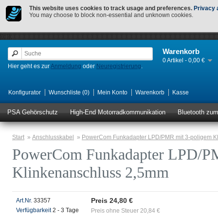
This website uses cookies to track usage and preferences.
Privacy 
You may choose to block non-essential and unknown cookies.
});
});
Warenkorb
0 Artikel - 0,00 €
Hier geht es zur
Anmeldung
oder
Neuregistrierung
.
Konfigurator
Wunschliste (0)
Mein Konto
Warenkorb
Kasse
PSA Gehörschutz
High-End Motorradkommunikation
Bluetooth zu
Start
»
Anschlusskabel
»
PowerCom Funkadapter LPD/PMR mit 3-poligem K
PowerCom Funkadapter LPD/PM
Klinkenanschluss 2,5mm
Preis 24,80 €
Art.Nr.
33357
Verfügbarkeit
2 - 3 Tage
Preis ohne Steuer 20,84 €