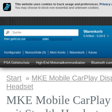
This website uses cookies to track usage and preferences.
Privacy 
You may choose to block non-essential and unknown cookies.
});
});
Warenkorb
0 Artikel - 0,00 €
Hier geht es zur
Anmeldung
oder
Neuregistrierung
.
Konfigurator
Wunschliste (0)
Mein Konto
Warenkorb
Kasse
PSA Gehörschutz
High-End Motorradkommunikation
Bluetooth zu
Start
»
MKE Mobile CarPlay Displ
Headset
MKE Mobile CarPlay 