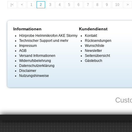
|<
<
1
2
3
4
5
6
7
8
9
10
>
Informationen
Kundendienst
Hörprobe Helmmikrofon AKE Stormy
Kontakt
Technischer Support und mehr
Rücksendungen
Impressum
Wunschliste
AGB
Newsletter
Versand Informationen
Seitenübersicht
Widerrufsbelehrung
Gästebuch
Datenschutzerklärung
Disclaimer
Nutzungshinweise
Custo