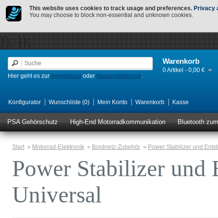
This website uses cookies to track usage and preferences.
Privacy 
You may choose to block non-essential and unknown cookies.
});
});
Warenkorb
0 Artikel - 0,00 €
Hier geht es zur
Anmeldung
oder
Neuregistrierung
.
Konfigurator
Wunschliste (0)
Mein Konto
Warenkorb
Kasse
PSA Gehörschutz
High-End Motorradkommunikation
Bluetooth zu
Start
»
Motorrad-Elektronik
»
Bordnetz-Zubehör
»
Power Stabilizer und Entstö
Power Stabilizer und E
Universal