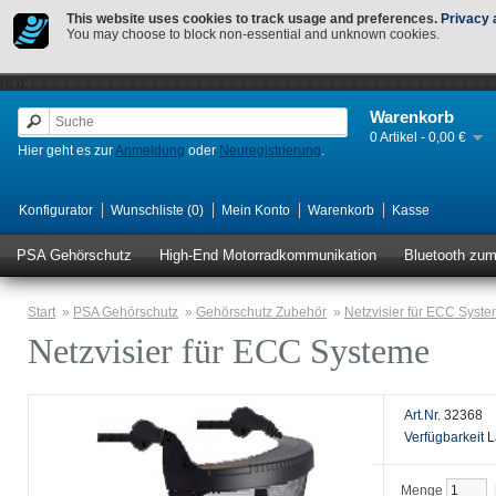
This website uses cookies to track usage and preferences.
Privacy 
You may choose to block non-essential and unknown cookies.
});
});
Warenkorb
0 Artikel - 0,00 €
Hier geht es zur
Anmeldung
oder
Neuregistrierung
.
Konfigurator
Wunschliste (0)
Mein Konto
Warenkorb
Kasse
PSA Gehörschutz
High-End Motorradkommunikation
Bluetooth zu
Start
»
PSA Gehörschutz
»
Gehörschutz Zubehör
»
Netzvisier für ECC Syst
Netzvisier für ECC Systeme
Art.Nr.
32368
Verfügbarkeit
L
Menge